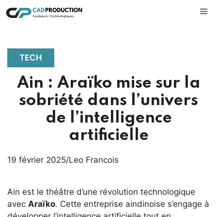
Aller
M
au
contenu
TECH
Ain : Araïko mise sur la
sobriété dans l’univers
de l’intelligence
artificielle
19 février 2025
/
Leo Francois
Ain est le théâtre d’une révolution technologique
avec
Araïko
. Cette entreprise aindinoise s’engage à
développer l’intelligence artificielle tout en