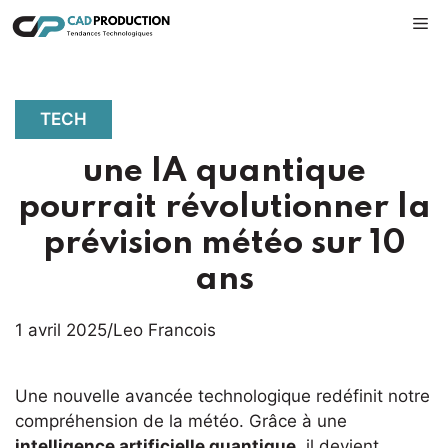
Aller
M
au
contenu
TECH
une IA quantique
pourrait révolutionner la
prévision météo sur 10
ans
1 avril 2025
/
Leo Francois
Une nouvelle avancée technologique redéfinit notre
compréhension de la météo. Grâce à une
intelligence artificielle quantique
, il devient