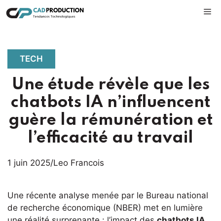
Aller
M
au
contenu
TECH
Une étude révèle que les
chatbots IA n’influencent
guère la rémunération et
l’efficacité au travail
1 juin 2025
/
Leo Francois
Une récente analyse menée par le Bureau national
de recherche économique (NBER) met en lumière
une réalité surprenante : l’impact des
chatbots IA