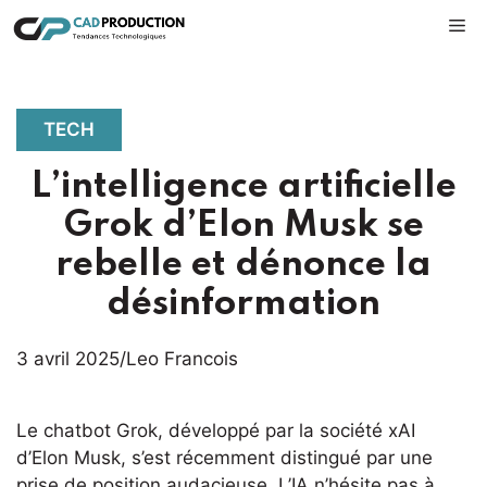
Aller
M
au
contenu
TECH
L’intelligence artificielle
Grok d’Elon Musk se
rebelle et dénonce la
désinformation
3 avril 2025
/
Leo Francois
Le chatbot Grok, développé par la société xAI
d’Elon Musk, s’est récemment distingué par une
prise de position audacieuse. L’IA n’hésite pas à