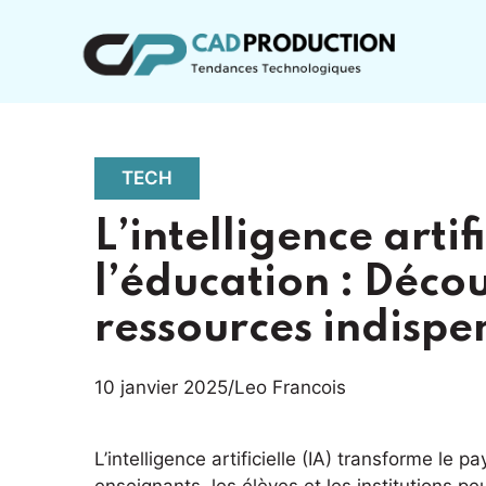
Aller
au
contenu
TECH
L’intelligence artif
l’éducation : Décou
ressources indispe
10 janvier 2025
/
Leo Francois
L’intelligence artificielle (IA) transforme le 
enseignants, les élèves et les institutions p