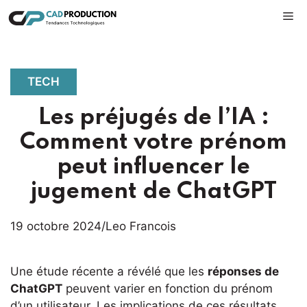
Aller
M
au
contenu
TECH
Les préjugés de l’IA :
Comment votre prénom
peut influencer le
jugement de ChatGPT
19 octobre 2024
/
Leo Francois
Une étude récente a révélé que les
réponses de
ChatGPT
peuvent varier en fonction du prénom
d’un utilisateur. Les implications de ces résultats