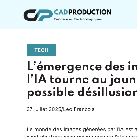
Aller
au
contenu
TECH
L’émergence des i
l’IA tourne au jau
possible désillusio
27 juillet 2025
/
Leo Francois
Le monde des images générées par l’IA est a
symbole d’une crise qui menace de l’éteindre.