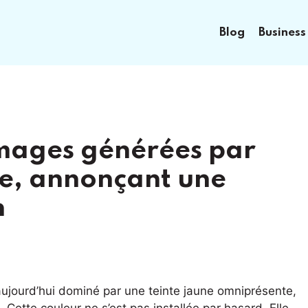
Blog
Business
mages générées par
ne, annonçant une
n
ujourd’hui dominé par une teinte jaune omniprésente,
 Cette couleur ne s’est pas installée par hasard. Elle