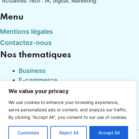
"Actualités Tech : IA, digital, Marketing"
Menu
Mentions légales
Contactez-nous
Nos thematiques
Business
E-commerce
Finance
We value your privacy
Marketing
We use cookies to enhance your browsing experience,
Tech
serve personalized ads or content, and analyze our traffic.
By clicking "Accept All", you consent to our use of cookies.
Customize
Reject All
Accept All
Copyright © cadproduction.fr 2024